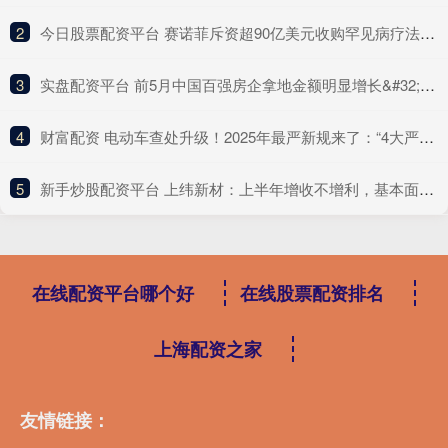
2
​今日股票配资平台 赛诺菲斥资超90亿美元收购罕见病疗法公司
3
​实盘配资平台 前5月中国百强房企拿地金额明显增长&#32;频频加仓核心城市
4
​财富配资 电动车查处升级！2025年最严新规来了：“4大严查”，最高罚10万！
5
​新手炒股配资平台 上纬新材：上半年增收不增利，基本面疲软难撑高估值
在线配资平台哪个好
在线股票配资排名
上海配资之家
友情链接：