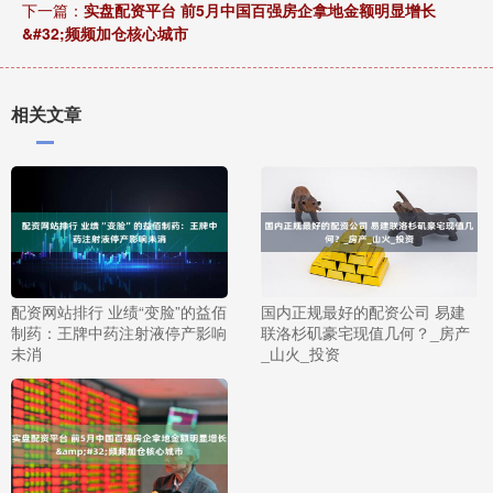
下一篇：
实盘配资平台 前5月中国百强房企拿地金额明显增长
&#32;频频加仓核心城市
相关文章
配资网站排行 业绩“变脸”的益佰
国内正规最好的配资公司 易建
制药：王牌中药注射液停产影响
联洛杉矶豪宅现值几何？_房产
未消
_山火_投资