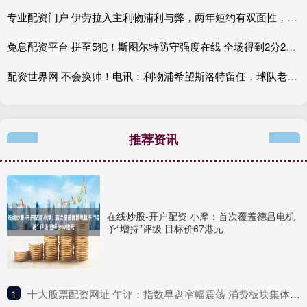
专业配资门户 伊劳拉入主利物浦利与弊，两年短约有双面性，处子赛季难点多
免息配资平台 拼至5犯！斯图尔特防守强度在线 全场得到2分2板 正负值+4
配资世界网 不会换帅！电讯：利物浦希望斯洛特留任，球队老板认为他理应留下
推荐资讯
在线炒股-开户配资 小摩：首次覆盖德昌电机
予“增持”评级 目标价67港元
1
​十大股票配资网址 午评：指数早盘窄幅震荡 消费板块集体调整