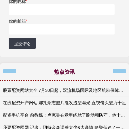
你的昵称
*
你的邮箱
*
提交评论
热点资讯
股票配资网站大全 7月30日起，双流机场国际及地区航班保障功能全面恢复
在线配资开户网站 娜扎杂志照片湿发造型曝光 直视镜头魅力十足
配资手机平台 前教练：卢克曼在意甲练就了跑动和防守，他十分契合马竞战术
我要配资网网 记者：阿特金森调整太少&太谨慎 哈登低迷了一整场 活塞足够硬