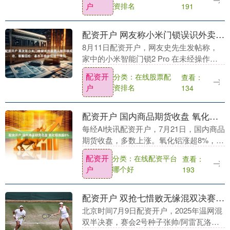
户
资排名
191
资开户....
配资开户 网友称小米门锁误识外卖员人脸开锁成功，客服回应：基本不会出现这个情况
8月11日配资开户，网友史先生发帖称，
家中的小米智能门锁2 Pro 在未经操作的
情况下，将一名外卖员的人脸识别为户
配资开
分类：在线股票配
查看：
主，导致门锁自动开启。史先生当时正卧
户
资排名
134
床休息，门....
配资开户 国内商品期货收盘 氧化铝涨超8%
每经AI快讯配资开户，7月21日，国内商品
期货收盘，多数上涨。氧化铝涨超8%，焦
煤、玻璃涨逾7%配资开户，纯碱、焦炭等
配资开
分类：在线配资平台
查看：
涨逾5%，工业硅涨超4%，烧碱、PVC等
户
哪个好
193
涨....
配资开户 双抢七惜败无缘混双决赛 张帅说今年温网打得超级棒_大皖新闻 | 安徽网
北京时间7月9日配资开户，2025年温网混
双半决赛，赛会2号种子张帅/阿雷瓦洛鏖