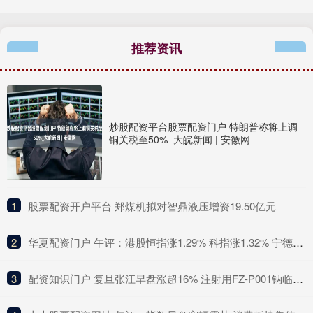
推荐资讯
炒股配资平台股票配资门户 特朗普称将上调
铜关税至50%_大皖新闻 | 安徽网
1
​股票配资开户平台 郑煤机拟对智鼎液压增资19.50亿元
2
​华夏配资门户 午评：港股恒指涨1.29% 科指涨1.32% 宁德时代涨近17%
3
​配资知识门户 复旦张江早盘涨超16% 注射用FZ-P001钠临床试验申请获国家药监局受理