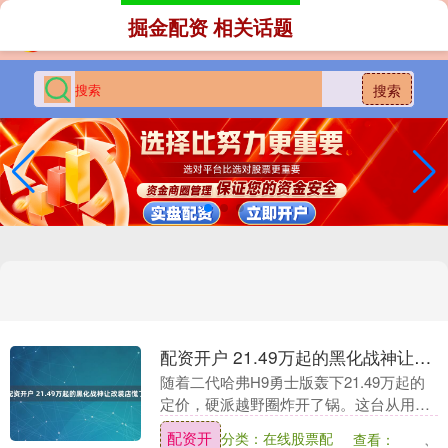
掘金配资 相关话题
搜索
配资开户 21.49万起的黑化战神让改装店慌了
随着二代哈弗H9勇士版轰下21.49万起的
定价，硬派越野圈炸开了锅。这台从用户
吐槽里长出来的新车，把玩家念叨多年
配资开
分类：在线股票配
查看：
的“三把锁”“全地形胎”统统塞进标配清单配