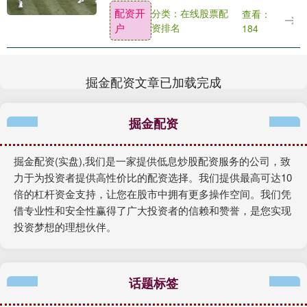
战两个抢七，最终以6-7(6)、6-7(4)的比
配资开
分类：在线股票配
查看：
分，憾负跨国组合史蒂芬妮/索尔兹....
户
资排名
184
掘金配资文章已加载完成
掘金配资
掘金配资(实盘),我们是一家提供低息炒股配资服务的公司，致
力于为投资者提供高性价比的配资选择。我们提供最高可达10
倍的杠杆资金支持，让您在股市中拥有更多操作空间。我们凭
借专业性和安全性赢得了广大投资者的信赖和赞誉，是您实现
投资梦想的理想伙伴。
话题标签