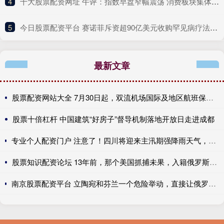
4
​十大股票配资网址 午评：指数早盘窄幅震荡 消费板块集体调整
5
​今日股票配资平台 赛诺菲斥资超90亿美元收购罕见病疗法公司
最新文章
股票配资网站大全 7月30日起，双流机场国际及地区航班保障功能全面恢复
股票十倍杠杆 中国建筑“好房子”督导机制落地开放日走进成都
专业个人配资门户 注意了！四川将迎来主汛期强降雨天气，严禁擅自进入野景点及未开发区域
股票知识配资论坛 13年前，那个美国抓捕未果，入籍俄罗斯的斯诺登，如今怎么样了？
南京股票配资平台 立陶宛和芬兰一个危险举动，直接让俄罗斯暴怒了，人类文明瑟瑟发抖！