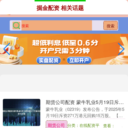
掘金配资 相关话题
搜索
期货公司配资 蒙牛乳业5月19日斥资271万港元回购15万股
蒙牛乳业（02319）发布公告，于2025年5
月19日斥资271万港元回购15万股。 【免
责声明】本文仅代表作者本人观点，与和
期货公司
分类：在线配资平
查看：
讯网无关。和讯网站对文中陈述、观点....