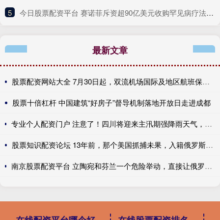
5
​今日股票配资平台 赛诺菲斥资超90亿美元收购罕见病疗法公司
最新文章
股票配资网站大全 7月30日起，双流机场国际及地区航班保障功能全面恢复
股票十倍杠杆 中国建筑“好房子”督导机制落地开放日走进成都
专业个人配资门户 注意了！四川将迎来主汛期强降雨天气，严禁擅自进入野景点及未开发区域
股票知识配资论坛 13年前，那个美国抓捕未果，入籍俄罗斯的斯诺登，如今怎么样了？
南京股票配资平台 立陶宛和芬兰一个危险举动，直接让俄罗斯暴怒了，人类文明瑟瑟发抖！