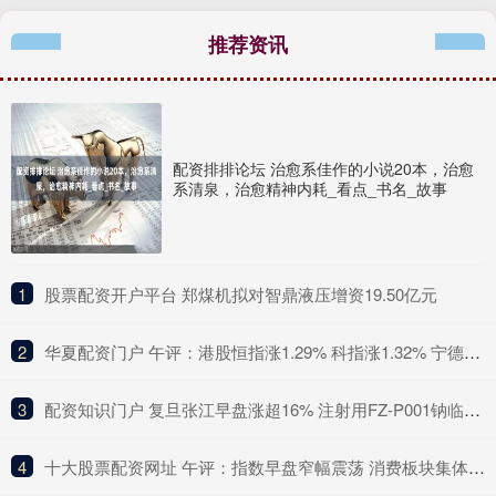
推荐资讯
配资排排论坛 治愈系佳作的小说20本，治愈
系清泉，治愈精神内耗_看点_书名_故事
1
​股票配资开户平台 郑煤机拟对智鼎液压增资19.50亿元
2
​华夏配资门户 午评：港股恒指涨1.29% 科指涨1.32% 宁德时代涨近17%
3
​配资知识门户 复旦张江早盘涨超16% 注射用FZ-P001钠临床试验申请获国家药监局受理
4
​十大股票配资网址 午评：指数早盘窄幅震荡 消费板块集体调整